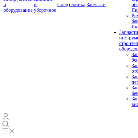
и
и
Спецтехника
Запчасти
об
оборудование
уборочное
Як
Ре
бе
Як
Запчасти
инструм
строите
оборудо
За
бе
За
от
За
пе
За
бе
За
ви