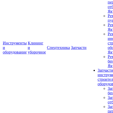
пе
от
Як
Ре
пу
Ре
Як
Ре
ин
Инструменты
Клининг
ст
и
и
Спецтехника
Запчасти
об
оборудование
уборочное
Як
Ре
бе
Як
Запчасти
инструм
строите
оборудо
За
бе
За
от
За
пе