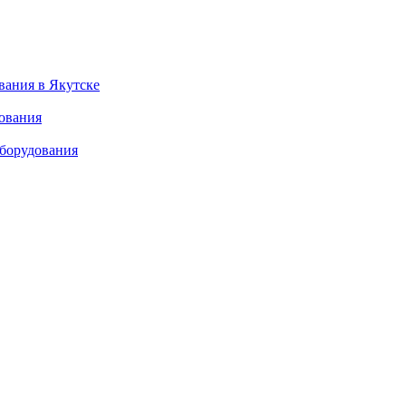
вания в Якутске
дования
оборудования