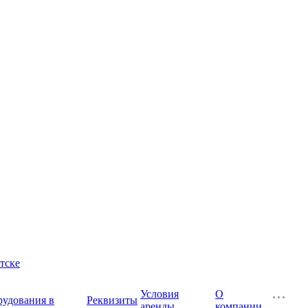
тске
Условия
О
рудования в
Реквизиты
аренды
компании