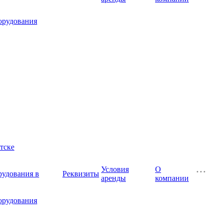
орудования
тске
Условия
О
рудования в
Реквизиты
аренды
компании
орудования